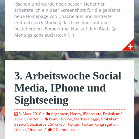
löschen und wurde noch besser. Nebenher
arbeitete ich ein paar Screenshots für die geplante
neue Homepage von Unaone aus und sortierte
erstmal (sorry Markus) das Linkchaos auf der
bestehenden -Bemerkung: Nur auf dem Blatt- 😛
Montags gabs auch noch […]
3. Arbeitswoche Social
Media, IPhone und
Sightseeing
3. März 2010
Allgemein
,
Handy
,
IPhone etc
,
Praktikum/
Arbeit
,
Twitter
Dom
,
I Phone
,
Markus Hagge
,
Praktikum
,
Seewolf
,
Soziserver
,
St. Jakobi
,
Twitter
,
Twitter Kongregation
Lübeck
,
Unaone
2 Comments