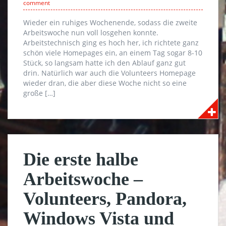
comment
Wieder ein ruhiges Wochenende, sodass die zweite
Arbeitswoche nun voll losgehen konnte.
Arbeitstechnisch ging es hoch her, ich richtete ganz
schön viele Homepages ein, an einem Tag sogar 8-10
Stück, so langsam hatte ich den Ablauf ganz gut
drin. Natürlich war auch die Volunteers Homepage
wieder dran, die aber diese Woche nicht so eine
große […]
Die erste halbe
Arbeitswoche –
Volunteers, Pandora,
Windows Vista und