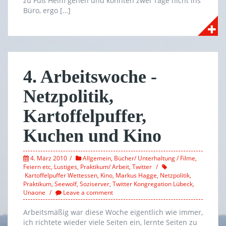
zu Fuß Heim gehen und konnten zwei Tage nicht ins
Büro, ergo […]
4. Arbeitswoche -
Netzpolitik,
Kartoffelpuffer,
Kuchen und Kino
4. März 2010
Allgemein
,
Bücher/ Unterhaltung / Filme
,
Feiern etc
,
Lustiges
,
Praktikum/ Arbeit
,
Twitter
Kartoffelpuffer Wettessen
,
Kino
,
Markus Hagge
,
Netzpolitik
,
Praktikum
,
Seewolf
,
Soziserver
,
Twitter Kongregation Lübeck
,
Unaone
Leave a comment
Arbeitsmäßig war diese Woche eigentlich wie immer,
ich richtete wieder viele Seiten ein, lernte Seiten zu