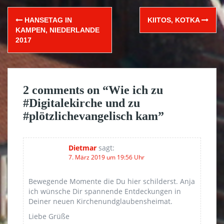
Post
HANSETAG IN
KIITOS, KOTKA
navigation
KAMPEN, NIEDERLANDE
2017
2 comments on “
Wie ich zu
#Digitalekirche und zu
#plötzlichevangelisch kam
”
Dietmar
sagt:
7. März 2019 um 19:56 Uhr
Bewegende Momente die Du hier schilderst. Anja
ich wünsche Dir spannende Entdeckungen in
Deiner neuen Kirchenundglaubensheimat.
Liebe Grüße ‍