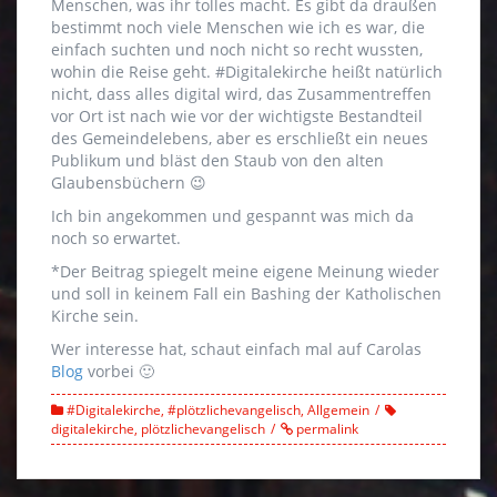
Menschen, was ihr tolles macht. Es gibt da draußen
bestimmt noch viele Menschen wie ich es war, die
einfach suchten und noch nicht so recht wussten,
wohin die Reise geht. #Digitalekirche heißt natürlich
nicht, dass alles digital wird, das Zusammentreffen
vor Ort ist nach wie vor der wichtigste Bestandteil
des Gemeindelebens, aber es erschließt ein neues
Publikum und bläst den Staub von den alten
Glaubensbüchern 😉
Ich bin angekommen und gespannt was mich da
noch so erwartet.
*Der Beitrag spiegelt meine eigene Meinung wieder
und soll in keinem Fall ein Bashing der Katholischen
Kirche sein.
Wer interesse hat, schaut einfach mal auf Carolas
Blog
vorbei 🙂
#Digitalekirche
,
#plötzlichevangelisch
,
Allgemein
digitalekirche
,
plötzlichevangelisch
permalink