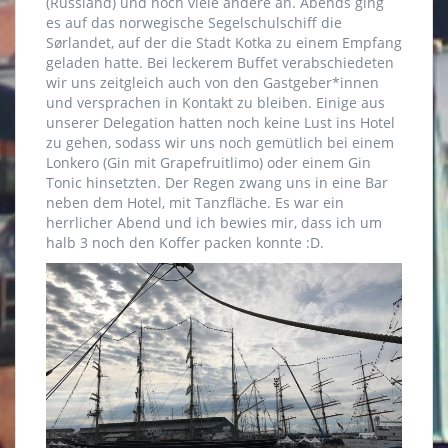
(Russland) und noch viele andere an. Abends ging
es auf das norwegische Segelschulschiff die
Sørlandet, auf der die Stadt Kotka zu einem Empfang
geladen hatte. Bei leckerem Buffet verabschiedeten
wir uns zeitgleich auch von den Gastgeber*innen
und versprachen in Kontakt zu bleiben. Einige aus
unserer Delegation hatten noch keine Lust ins Hotel
zu gehen, sodass wir uns noch gemütlich bei einem
Lonkero (Gin mit Grapefruitlimo) oder einem Gin
Tonic hinsetzten. Der Regen zwang uns in eine Bar
neben dem Hotel, mit Tanzfläche. Es war ein
herrlicher Abend und ich bewies mir, dass ich um
halb 3 noch den Koffer packen konnte :D.