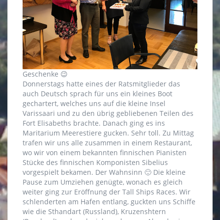
Geschenke 😉
Donnerstags hatte eines der Ratsmitglieder das
auch Deutsch sprach für uns ein kleines Boot
gechartert, welches uns auf die kleine Insel
Varissaari und zu den übrig gebliebenen Teilen des
Fort Elisabeths brachte. Danach ging es ins
Maritarium Meerestiere gucken. Sehr toll. Zu Mittag
trafen wir uns alle zusammen in einem Restaurant,
wo wir von einem bekannten finnischen Pianisten
Stücke des finnischen Komponisten Sibelius
vorgespielt bekamen. Der Wahnsinn 🙂 Die kleine
Pause zum Umziehen genügte, wonach es gleich
weiter ging zur Eröffnung der Tall Ships Races. Wir
schlenderten am Hafen entlang, guckten uns Schiffe
wie die Sthandart (Russland), Kruzenshtern