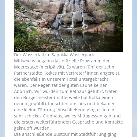
Der Wasserfall im Sapokka Wasserpark
Mittwochs begann das offizielle Programm der
Meerestage (meripäivät). Es waren fünf der zehn
Partnerstädte Kotkas mit Vertreter*innen angereist,
die ebenfalls in unserem Hotel untergebracht
waren. Der Regen tat der guten Laune keinen
Abbruch. Wir wurden zum Rathaus geführt, trafen
den Bürgermeister (mittlerweile hat Kotka einen
neuen gewählt), tauschten uns aus und bekamen
eine kleine Führung. Abschließend ging es in ein
sehr schickes Clubhaus, wo es Mittagessen gab und
die ersten weiterführenden Gespräche und Kontakte
geknüpft wurden.
Die anschließende Bustour mit Stadtführung ging