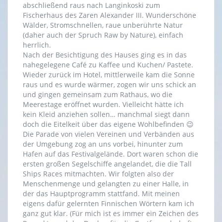
abschließend raus nach Langinkoski zum
Fischerhaus des Zaren Alexander III. Wunderschöne
Wälder, Stromschnellen, raue unberührte Natur
(daher auch der Spruch Raw by Nature), einfach
herrlich.
Nach der Besichtigung des Hauses ging es in das
nahegelegene Café zu Kaffee und Kuchen/ Pastete.
Wieder zurück im Hotel, mittlerweile kam die Sonne
raus und es wurde wärmer, zogen wir uns schick an
und gingen gemeinsam zum Rathaus, wo die
Meerestage eröffnet wurden. Vielleicht hätte ich
kein Kleid anziehen sollen… manchmal siegt dann
doch die Eitelkeit über das eigene Wohlbefinden 😉
Die Parade von vielen Vereinen und Verbänden aus
der Umgebung zog an uns vorbei, hinunter zum
Hafen auf das Festivalgelände. Dort waren schon die
ersten großen Segelschiffe angelandet, die die Tall
Ships Races mitmachten. Wir folgten also der
Menschenmenge und gelangten zu einer Halle, in
der das Hauptprogramm stattfand. Mit meinen
eigens dafür gelernten Finnischen Wörtern kam ich
ganz gut klar. (Für mich ist es immer ein Zeichen des