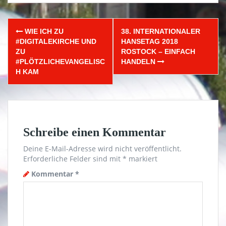
Post
WIE ICH ZU
38. INTERNATIONALER
navigation
#DIGITALEKIRCHE UND
HANSETAG 2018
ZU
ROSTOCK – EINFACH
#PLÖTZLICHEVANGELISC
HANDELN
H KAM
Schreibe einen Kommentar
Deine E-Mail-Adresse wird nicht veröffentlicht.
Erforderliche Felder sind mit
*
markiert
Kommentar
*