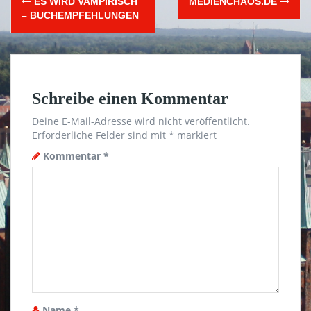
ES WIRD VAMPIRISCH
MEDIENCHAOS.DE
navigation
– BUCHEMPFEHLUNGEN
Schreibe einen Kommentar
Deine E-Mail-Adresse wird nicht veröffentlicht.
Erforderliche Felder sind mit
*
markiert
Kommentar
*
Name
*