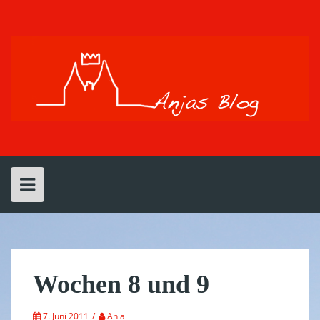
Skip
to
content
Wochen 8 und 9
7. Juni 2011
Anja