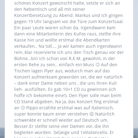
schönes Konzert gewünscht hatte, setzte er sich an
den Nebentisch und aß mit seiner
Konzertbesetzung zu Abend. Markus und ich gingen
gegen 19 Uhr langsam vor die Türe zum Konzertsaal.
Ein paar Leute waren schon da. Irgendwann kam
dann eine Mitarbeiterin des KuFos raus, stellte ihre
Kasse hin und wollte erstmal die Abendkarten
verkaufen.. Na toll…. Ja wir kamen auch irgendwann
rein, klar reservierte ich uns den Tisch genau vor der
Bühne…bin ich schon von R.E.M. gewohnt, in der
ersten Rehe zu sein.. einfach ein Muss 🙂 Auf den
Tischen lagen Flyer aus, wodurch man auf das
Konzert aufmerksam geworden sei, die wir natürlich
– dank einer Dame neben uns , die uns ihren Kuli
lieh- ausfüllten. Es gab 10×1 CD zu gewinnen (ich
hoffe ich bekomme eine!). Den Flyer solle man beim
CD Stand abgeben. Na ja, das Konzert fing erstmal
an 🙂 Pippo erzählte erstmal was auf Italienisch,
super konnte kaum einer verstehen 😉 Natürlich
schwenkte er schnell wieder auf Deutsch um.
Besser.Er stellte seine vier Damen vor, die ihn
begleiten würden. 3xGeige und 1xVioloncello. Er