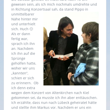
gewesen sein, als ich mich nochmals umdrehte und
in Richtung Konzertsaal sah, da stand Pippo in
unmittelbarer
Nähe hinter mir
und unterhielt
sich. Huch 🙂
Als er dann
fertig war,
sprach ich ihn
an. Nachdem
ich ihn auf die
Sprünge
geholfen hatte,
woher wir uns
„kannten“,
schien er sich
zu erinnern. Ob
ich denn extra
wegen dem Konzert von Altenkirchen nach Kiel
gekommen sei, da musste ich ihn aber enttäuschen.
Ich erzählte, dass nun nach Lübeck geheiratet hätte
und stellte ihm Markus vor. Nachdem er uns ein