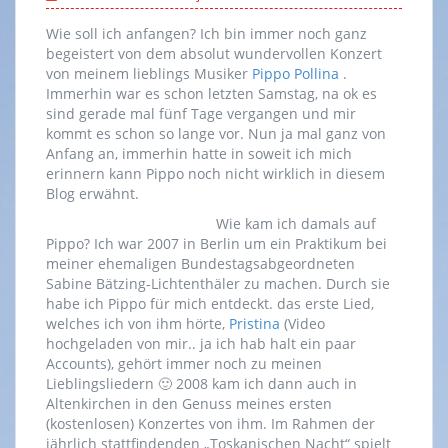
Wie soll ich anfangen? Ich bin immer noch ganz
begeistert von dem absolut wundervollen Konzert
von meinem lieblings Musiker
Pippo Pollina
.
Immerhin war es schon letzten Samstag, na ok es
sind gerade mal fünf Tage vergangen und mir
kommt es schon so lange vor. Nun ja mal ganz von
Anfang an, immerhin hatte in soweit ich mich
erinnern kann Pippo noch nicht wirklich in diesem
Blog erwähnt.
Wie kam ich damals auf
Pippo? Ich war 2007 in Berlin um ein Praktikum bei
meiner ehemaligen Bundestagsabgeordneten
Sabine Bätzing-Lichtenthäler zu machen. Durch sie
habe ich Pippo für mich entdeckt. das erste Lied,
welches ich von ihm hörte,
Pristina
(Video
hochgeladen von mir.. ja ich hab halt ein paar
Accounts), gehört immer noch zu meinen
Lieblingsliedern 🙂 2008 kam ich dann auch in
Altenkirchen in den Genuss meines ersten
(kostenlosen) Konzertes von ihm. Im Rahmen der
jährlich stattfindenden „Toskanischen Nacht“ spielt