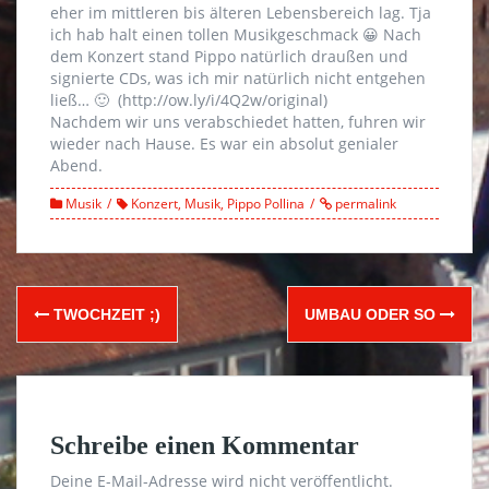
eher im mittleren bis älteren Lebensbereich lag. Tja
ich hab halt einen tollen Musikgeschmack 😀 Nach
dem Konzert stand Pippo natürlich draußen und
signierte CDs, was ich mir natürlich nicht entgehen
ließ… 🙂 (http://ow.ly/i/4Q2w/original)
Nachdem wir uns verabschiedet hatten, fuhren wir
wieder nach Hause. Es war ein absolut genialer
Abend.
Musik
Konzert
,
Musik
,
Pippo Pollina
permalink
Post
TWOCHZEIT ;)
UMBAU ODER SO
navigation
Schreibe einen Kommentar
Deine E-Mail-Adresse wird nicht veröffentlicht.