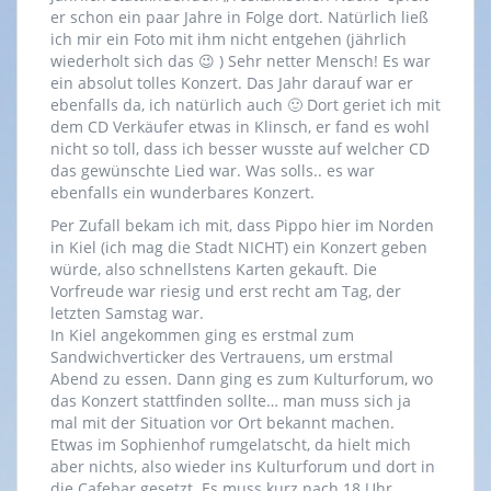
er schon ein paar Jahre in Folge dort. Natürlich ließ
ich mir ein Foto mit ihm nicht entgehen (jährlich
wiederholt sich das 😉 ) Sehr netter Mensch! Es war
ein absolut tolles Konzert. Das Jahr darauf war er
ebenfalls da, ich natürlich auch 🙂 Dort geriet ich mit
dem CD Verkäufer etwas in Klinsch, er fand es wohl
nicht so toll, dass ich besser wusste auf welcher CD
das gewünschte Lied war. Was solls.. es war
ebenfalls ein wunderbares Konzert.
Per Zufall bekam ich mit, dass Pippo hier im Norden
in Kiel (ich mag die Stadt NICHT) ein Konzert geben
würde, also schnellstens Karten gekauft. Die
Vorfreude war riesig und erst recht am Tag, der
letzten Samstag war.
In Kiel angekommen ging es erstmal zum
Sandwichverticker des Vertrauens, um erstmal
Abend zu essen. Dann ging es zum Kulturforum, wo
das Konzert stattfinden sollte… man muss sich ja
mal mit der Situation vor Ort bekannt machen.
Etwas im Sophienhof rumgelatscht, da hielt mich
aber nichts, also wieder ins Kulturforum und dort in
die Cafebar gesetzt. Es muss kurz nach 18 Uhr