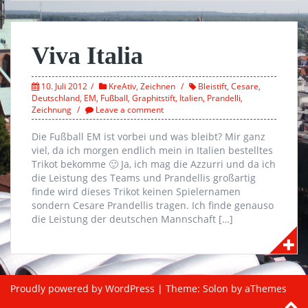
Viva Italia
10. Juli 2012
KreAtiv
,
Zeichnen
Bleistift
,
Cesare
,
Deutschland
,
EM
,
Fußball
,
Graphitstift
,
Italien
,
Prandelli
,
Zeichnung
Leave a comment
Die Fußball EM ist vorbei und was bleibt? Mir ganz
viel, da ich morgen endlich mein in Italien bestelltes
Trikot bekomme 🙂 Ja, ich mag die Azzurri und da ich
die Leistung des Teams und Prandellis großartig
finde wird dieses Trikot keinen Spielernamen
sondern Cesare Prandellis tragen. Ich finde genauso
die Leistung der deutschen Mannschaft […]
Proudly powered by WordPress
|
Theme:
Solon
by aThemes